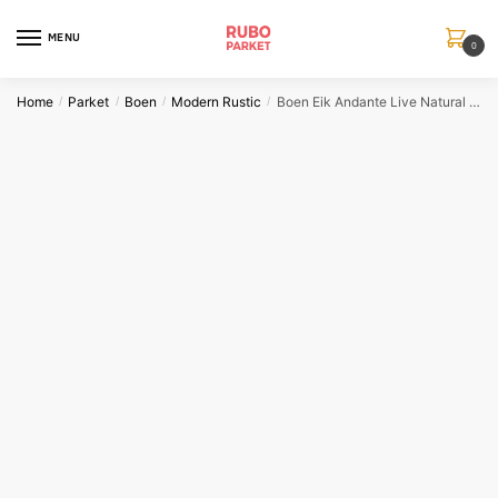
Skip
Skip
to
to
MENU
0
navigation
content
Home
Parket
Boen
Modern Rustic
Boen Eik Andante Live Natural Geolied
/
/
/
/