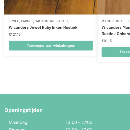
,
,
,
JEWEL
PARKET
WICANDERS (PARKET)
MANOR HOUSE
P
Wicanders Jewel Ruby Eiken Rustiek
Wicanders Man
Rustiek Onbeh
€
121,15
€
91,15
Toevoegen aan winkelwagen
Toevo
Openingstijden
Maandag:
13:00 – 17:00
Dinsdag
10:30 – 17:00