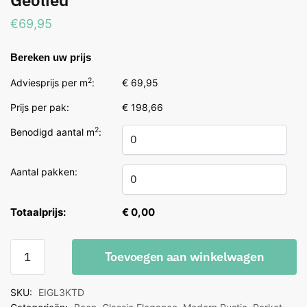
Geolied
€
69,95
Bereken uw prijs
2
Adviesprijs per m
:
€ 69,95
Prijs per pak:
€ 198,66
2
Benodigd aantal m
:
Aantal pakken:
Totaalprijs:
€ 0,00
Boen
Toevoegen aan winkelwagen
Eik
Andante
SKU:
EIGL3KTD
Live