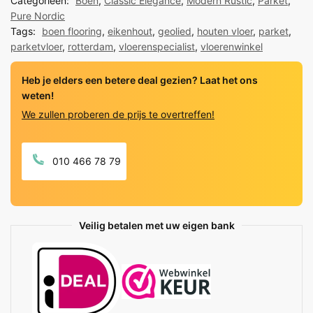
Categorieën:
Boen
,
Classic Elegance
,
Modern Rustic
,
Parket
,
Natural
Pure Nordic
Geolied
Tags:
boen flooring
,
eikenhout
,
geolied
,
houten vloer
,
parket
,
quantity
parketvloer
,
rotterdam
,
vloerenspecialist
,
vloerenwinkel
Heb je elders een betere deal gezien? Laat het ons
weten!
We zullen proberen de prijs te overtreffen!
010 466 78 79
Veilig betalen met uw eigen bank