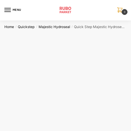
Skip
Skip
to
to
MENU
0
navigation
content
Home
Quickstep
Majestic Hydroseal
Quick Step Majestic Hydroseal Bosland Eik Natuur
/
/
/