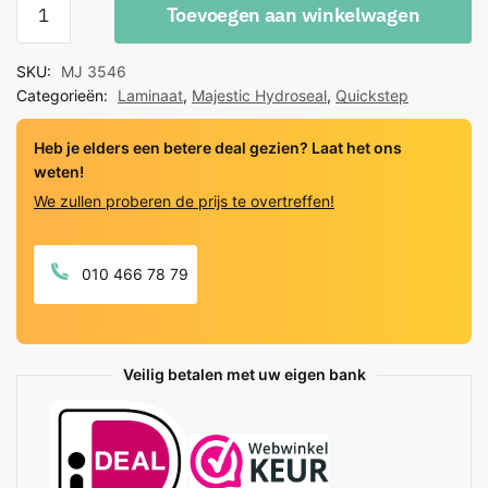
Toevoegen aan winkelwagen
Step
Majestic
SKU:
MJ 3546
Hydroseal
Categorieën:
Laminaat
,
Majestic Hydroseal
,
Quickstep
Bosland
Eik
Heb je elders een betere deal gezien? Laat het ons
Natuur
weten!
quantity
We zullen proberen de prijs te overtreffen!
010 466 78 79
Veilig betalen met uw eigen bank