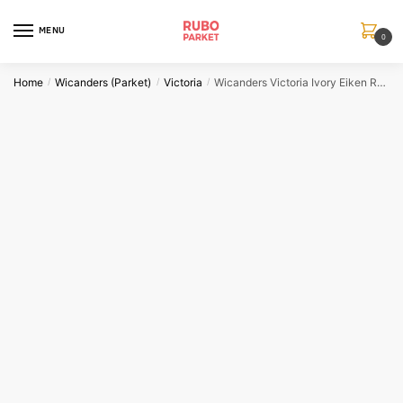
Skip
Skip
to
to
MENU
0
navigation
content
Home
Wicanders (Parket)
Victoria
Wicanders Victoria Ivory Eiken Rustiek
/
/
/