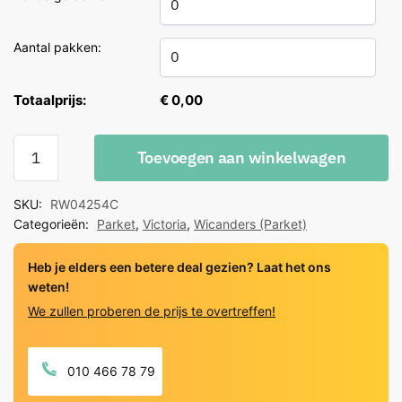
Aantal pakken:
Totaalprijs:
€ 0,00
Wicanders
Toevoegen aan winkelwagen
Victoria
Ivory
SKU:
RW04254C
Eiken
Categorieën:
Parket
,
Victoria
,
Wicanders (Parket)
Rustiek
quantity
Heb je elders een betere deal gezien? Laat het ons
weten!
We zullen proberen de prijs te overtreffen!
010 466 78 79