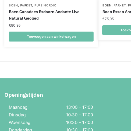
,
,
,
,
BOEN
PARKET
PURE NORDIC
BOEN
PARKET
P
Boen Canadees Esdoorn Andante Live
Boen Essen And
Natural Geolied
€
75,95
€
80,95
Toevo
Toevoegen aan winkelwagen
Openingstijden
Maandag:
13:00 – 17:00
Dinsdag
10:30 – 17:00
Woensdag
10:30 – 17:00
Donderdag
10:30 – 17:00