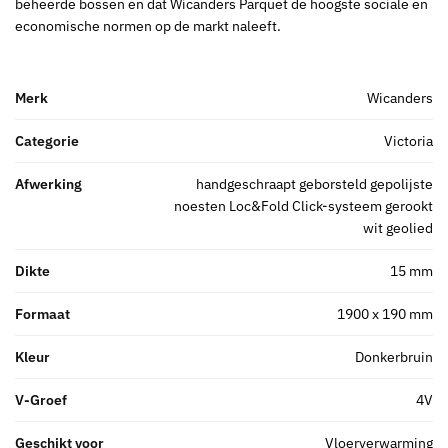
beheerde bossen en dat Wicanders Parquet de hoogste sociale en
economische normen op de markt naleeft.
Merk
Wicanders
Categorie
Victoria
Afwerking
handgeschraapt geborsteld gepolijste
noesten Loc&Fold Click-systeem gerookt
wit geolied
Dikte
15 mm
Formaat
1900 x 190 mm
Kleur
Donkerbruin
V-Groef
4V
Geschikt voor
Vloerverwarming