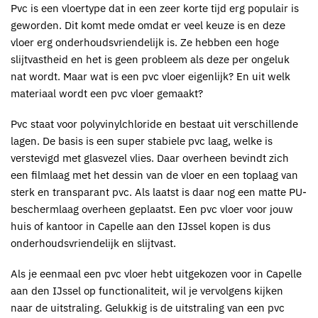
Pvc
is een vloertype dat in een zeer korte tijd erg populair is
geworden. Dit komt mede omdat er veel keuze is en deze
vloer erg onderhoudsvriendelijk is. Ze hebben een hoge
slijtvastheid en het is geen probleem als deze per ongeluk
nat wordt. Maar wat is een
pvc
vloer eigenlijk? En uit welk
materiaal wordt een
pvc
vloer gemaakt?
Pvc
staat voor polyvinylchloride en bestaat uit verschillende
lagen. De basis is een super stabiele
pvc
laag, welke is
verstevigd met glasvezel vlies. Daar overheen bevindt zich
een filmlaag met het dessin van de vloer en een toplaag van
sterk en transparant pvc. Als laatst is daar nog een matte PU-
beschermlaag overheen geplaatst. Een
pvc vloer voor jouw
huis of kantoor in Capelle aan den IJssel kopen is dus
onderhoudsvriendelijk en slijtvast
.
Als je eenmaal een pvc vloer hebt uitgekozen voor in Capelle
aan den IJssel op functionaliteit, wil je vervolgens kijken
naar de uitstraling. Gelukkig is de uitstraling van een
pvc