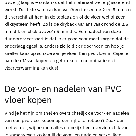
pvc
erg laag is – ondanks dat het materiaal wel erg isolerend
werkt. De dikte van
pvc
kan variëren tussen de 2 en 5 mm en
dit verschil zit hem in de toplaag en of de vloer wel of geen
kliksysteem heeft. Zo is de dryback variant vaak rond de 2,5
mm dik en click
pvc
zo’n 5 mm dik. Een nadeel van deze
dunnere vloersoort is dat je er goed voor moet zorgen dat de
onderlaag egaal is, anders zie je dit er doorheen en heb je
sneller kans op schade aan je vloer. Een
pvc vloer in Capelle
aan den IJssel kopen
en gebruiken in combinatie met
vloerverwarming kan dus!
De voor- en nadelen van
PVC
vloer kopen
Vind je het fijn om snel en overzichtelijk de voor- en nadelen
van een
pvc vloer kopen
op een rijtje te hebben?
Zoek dan
niet verder, wij hebben alles namelijk heel overzichtelijk voor
je samengevat! Zo kan jij de voor- en nadelen vergelijken