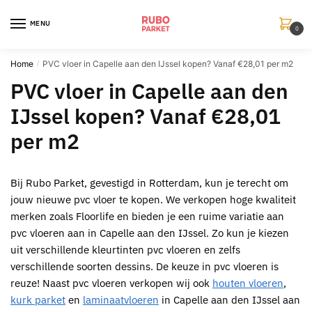
Skip
Skip
to
to
MENU
0
navigation
content
Home
PVC vloer in Capelle aan den IJssel kopen? Vanaf €28,01 per m2
/
PVC vloer in Capelle aan den
IJssel kopen? Vanaf €28,01
per m2
Bij
Rubo Parket
, gevestigd in
Rotterdam
, kun je terecht om
jouw nieuwe
pvc vloer te kopen
. We verkopen hoge kwaliteit
merken zoals Floorlife en bieden je een ruime variatie aan
pvc
vloeren aan in Capelle aan den IJssel. Zo kun je kiezen
uit verschillende kleurtinten
pvc vloeren
en zelfs
verschillende soorten dessins. De keuze in
pvc vloeren
is
reuze! Naast
pvc vloeren
verkopen wij ook
houten vloeren
,
kurk parket
en
laminaatvloeren
in Capelle aan den IJssel aan