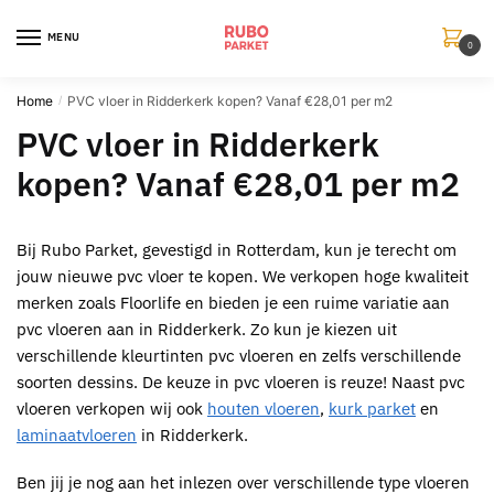
Skip
Skip
to
to
MENU
0
navigation
content
Home
PVC vloer in Ridderkerk kopen? Vanaf €28,01 per m2
/
PVC vloer in Ridderkerk
kopen? Vanaf €28,01 per m2
Bij
Rubo Parket
, gevestigd in
Rotterdam
, kun je terecht om
jouw nieuwe
pvc vloer te kopen
. We verkopen hoge kwaliteit
merken zoals Floorlife en bieden je een ruime variatie aan
pvc
vloeren aan in Ridderkerk. Zo kun je kiezen uit
verschillende kleurtinten
pvc vloeren
en zelfs verschillende
soorten dessins. De keuze in
pvc vloeren
is reuze! Naast
pvc
vloeren
verkopen wij ook
houten vloeren
,
kurk parket
en
laminaatvloeren
in Ridderkerk.
Ben jij je nog aan het inlezen over verschillende type vloeren