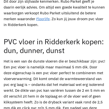
Dit door zijn slijtvaste kenmerken.
Rubo Parket
geeft je
daarin eerlijk advies. Om altijd een goede kwaliteit te kunnen
waarborgen verkoopt
Rubo Parket
uitsluitend de betere
merken waaronder
Floorlife
. Zo kun jij jouw droom
pvc vloer
in Ridderkerk kopen
.
PVC vloer in Ridderkerk kopen:
dun, dunner, dunst
Het is een van de dunste vloeren die er beschikbaar zijn:
pvc
!
Een
pvc
vloer is namelijk maar maximaal 5 mm dik. Door
deze eigenschap is een
pvc
vloer perfect te combineren met
vloerverwarming. Dit komt omdat de warmteweerstand van
pvc
erg laag is – ondanks dat het materiaal wel erg isolerend
werkt. De dikte van
pvc
kan variëren tussen de 2 en 5 mm en
dit verschil zit hem in de toplaag en of de vloer wel of geen
kliksysteem heeft. Zo is de dryback variant vaak rond de 2,5
mm dik en click
pvc
zo’n 5 mm dik. Een nadeel van deze