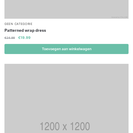
GEEN CATEGORIE
Patterned wrap dress
Original
Current
€
19.99
€
24.99
price
price
was:
is:
Toevoegen aan winkelwagen
€24.99.
€19.99.