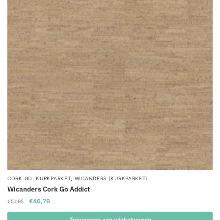
,
,
CORK GO
KURKPARKET
WICANDERS (KURKPARKET)
Wicanders Cork Go Addict
Oorspronkelijke
Huidige
€
46,76
€
51,95
prijs
prijs
was:
is:
Toevoegen aan winkelwagen