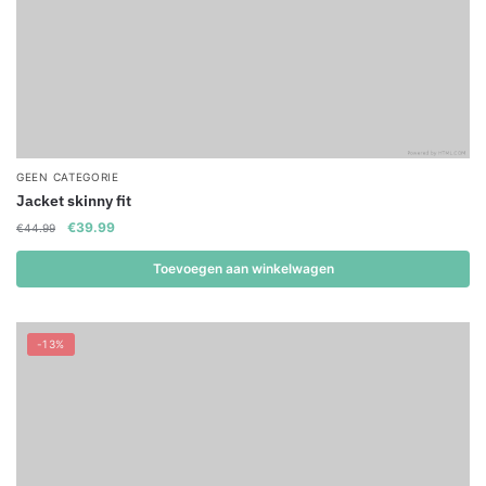
GEEN CATEGORIE
Jacket skinny fit
Original
Current
€
39.99
€
44.99
price
price
was:
is:
Toevoegen aan winkelwagen
€44.99.
€39.99.
-13%