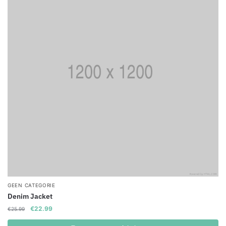
GEEN CATEGORIE
Denim Jacket
Original
Current
€
22.99
€
25.99
price
price