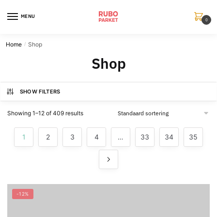
Skip
Skip
to
to
MENU
0
navigation
content
Home
Shop
/
Shop
SHOW FILTERS
Showing 1–12 of 409 results
1
2
3
4
…
33
34
35
-12%