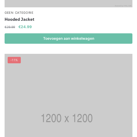
GEEN CATEGORIE
Hooded Jacket
Original
Current
€
24.99
€
29.99
price
price
was:
is:
Toevoegen aan winkelwagen
€29.99.
€24.99.
-11%