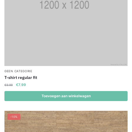
GEEN CATEGORIE
T-shirt regular fit
Original
Current
€
7.99
€
9.99
price
price
was:
is:
Toevoegen aan winkelwagen
€9.99.
€7.99.
-10%