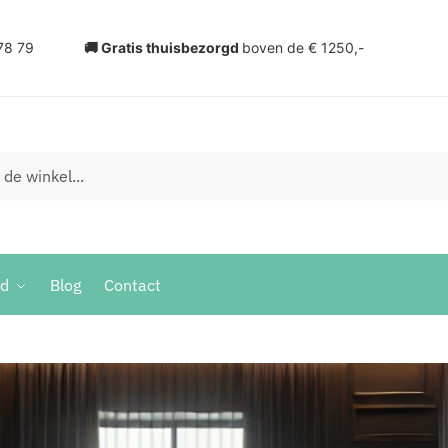
78 79
🚚 Gratis thuisbezorgd
boven de € 1250,-
ud
Blog
Contact