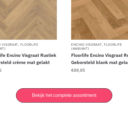
 VISGRAAT
,
FLOORLIFE
ENCINO VISGRAAT
,
FLOORLIFE
NT)
(AMBIANT)
life Encino Visgraat Rustiek
Floorlife Encino Visgraat R
steld crème mat gelakt
Geborsteld blank mat gela
5
€
99,95
Bekijk het complete assortiment