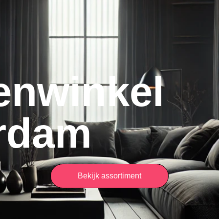
enwinkel
rdam
Bekijk assortiment