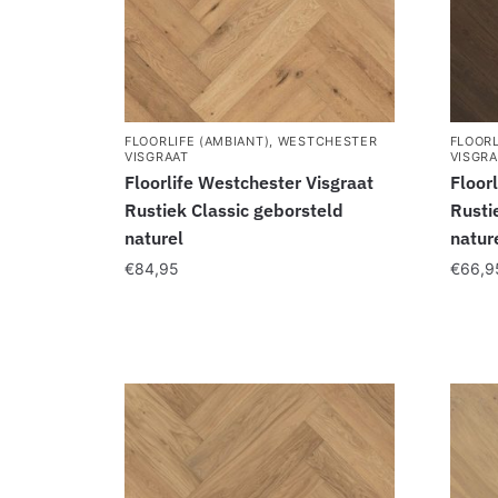
FLOORLIFE (AMBIANT)
,
WESTCHESTER
FLOORL
VISGRAAT
VISGRA
Floorlife Westchester Visgraat
Floor
Rustiek Classic geborsteld
Rusti
naturel
natur
€
84,95
€
66,9