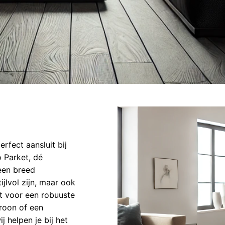
rfect aansluit bij
o Parket, dé
 een breed
ijlvol zijn, maar ook
st voor een robuuste
troon of een
j helpen je bij het