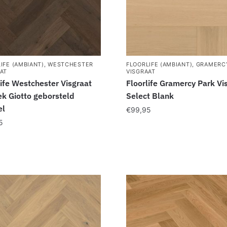
IFE (AMBIANT)
,
WESTCHESTER
FLOORLIFE (AMBIANT)
,
GRAMERC
AT
VISGRAAT
life Westchester Visgraat
Floorlife Gramercy Park Vi
ek Giotto geborsteld
Select Blank
el
€
99,95
5